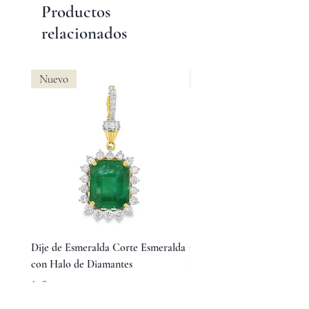
Productos
relacionados
Nuevo
Nuevo
Dije de Esmeralda Corte Esmeralda
Collar Virgen de Guadalup
con Halo de Diamantes
Halo de Perlas
Precio
Precio
$48,000.00
$13,100.00