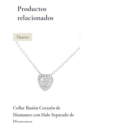
Productos
relacionados
Nuevo
Nuevo
Collar Ilusión Corazón de
Aretes Huggies de Diamant
Diamantes con Halo Separado de
Baguette en Medio y Diama
Diamantes
Redondos Laterales
Precio
Precio