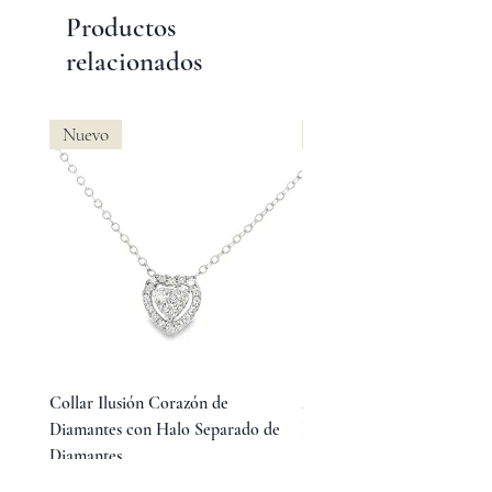
Productos
relacionados
Nuevo
Nuevo
Collar Ilusión Corazón de
Aretes Huggies de Diamant
Diamantes con Halo Separado de
Baguette en Medio y Diama
Diamantes
Redondos Laterales
Precio
Precio
$15,800.00
$23,800.00