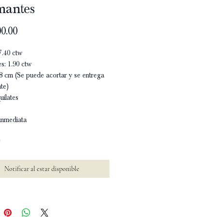
mantes
Precio
0.00
7.40 ctw
s: 1.90 ctw
8 cm (Se puede acortar y se entrega
te)
uilates
inmediata
o
Notificar al estar disponible