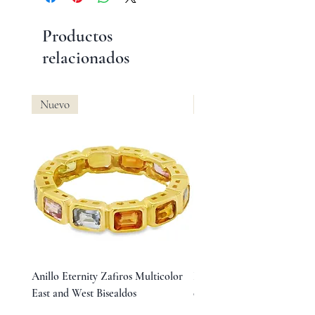
Productos
relacionados
Nuevo
Nuevo
Anillo Eternity Zafiros Multicolor
Dije de Esmeralda Corte E
East and West Bisealdos
con Halo de Diamantes
Precio
Precio
$17,600.00
$48,000.00