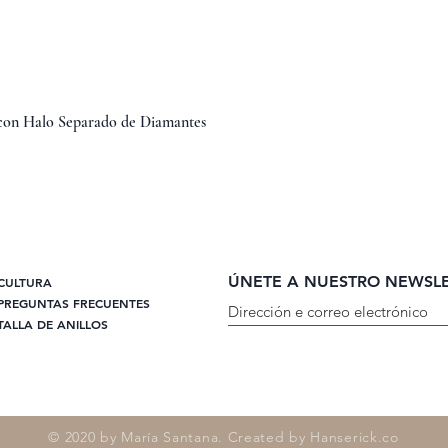
Vista rápida
 con Halo Separado de Diamantes
ÚNETE A NUESTRO NEWSL
CULTURA
PREGUNTAS FRECUENTES
TALLA DE ANILLOS
© 2020 by María Santana. Created by Hanserick.co