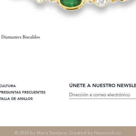
Vista rápida
y Diamantes Bisealdos
ÚNETE A NUESTRO NEWSL
CULTURA
PREGUNTAS FRECUENTES
TALLA DE ANILLOS
© 2020 by María Santana. Created by Hanserick.co