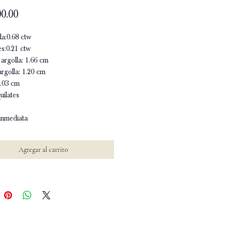
Precio
0.00
a:0.68 ctw
s:0.21 ctw
argolla: 1.66 cm
argolla: 1.20 cm
.03 cm
uilates
inmediata
Agregar al carrito