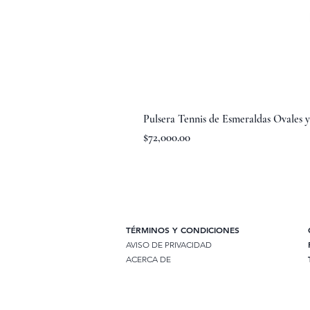
Pulsera Tennis de Esmeraldas Ovales 
Precio
$72,000.00
TÉRMINOS Y CONDICIONES
AVISO DE PRIVACIDAD
ACERCA DE