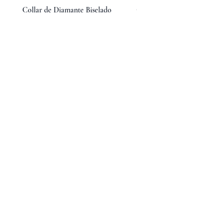
Collar de Diamante Biselado
Collar Fior de Diamantes
Precio
Precio
$12,600.00
$15,600.00
TÉRMINOS Y CONDICIONES
AVISO DE PRIVACIDAD
ACERCA DE
CULTURA
PREGUNTAS FRECUENTES
TALLA DE ANILLOS
ÚNETE A NUESTRO NEWSLETTER
SUSCRIBIRSE