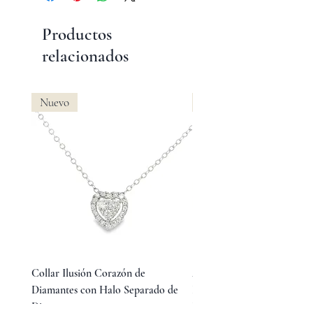
Productos
relacionados
Nuevo
Nuevo
Collar Ilusión Corazón de
Aretes Huggies de Diamant
Diamantes con Halo Separado de
Baguette en Medio y Diama
Diamantes
Redondos Laterales