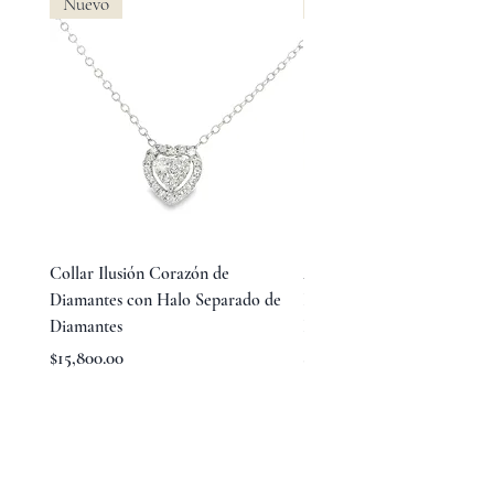
Nuevo
Nuevo
Collar Ilusión Corazón de
Aretes Huggies de Diamant
Diamantes con Halo Separado de
Baguette en Medio y Diama
Diamantes
Redondos Laterales
Precio
Precio
$15,800.00
$23,800.00
TÉRMINOS Y CONDICIONES
AVISO DE PRIVACIDAD
ACERCA DE