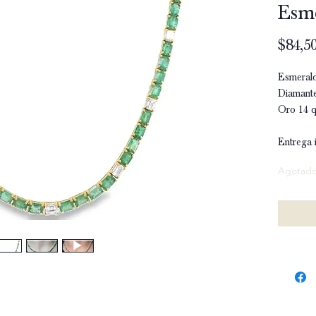
Esm
$84,50
Esmerald
Diamante
Oro 14 q
Entrega 
Agotad