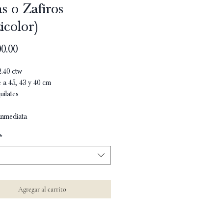
s o Zafiros
icolor)
Precio
0.00
.40 ctw
e a 45, 43 y 40 cm
uilates
inmediata
*
Agregar al carrito