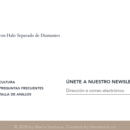
Vista rápida
 con Halo Separado de Diamantes
ÚNETE A NUESTRO NEWSL
CULTURA
PREGUNTAS FRECUENTES
TALLA DE ANILLOS
© 2020 by María Santana. Created by Hanserick.co