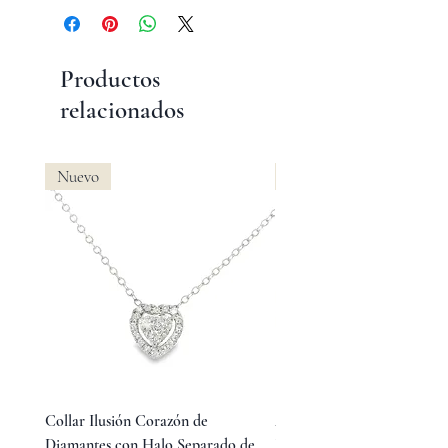
Productos
relacionados
Nuevo
Nuevo
Collar Ilusión Corazón de
Aretes Huggies de Diamant
Diamantes con Halo Separado de
Baguette en Medio y Diama