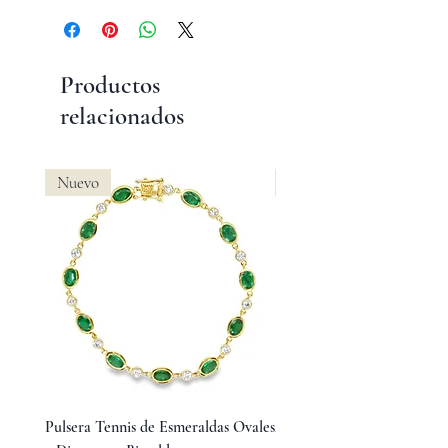
Productos
relacionados
Nuevo
Nuevo
Pulsera Tennis de Esmeraldas Ovales
Anillo Tresillo Cluster de 