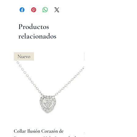
Productos
relacionados
Nuevo
Nuevo
Collar Ilusión Corazón de
Aretes Huggies de Diamant