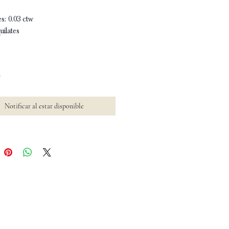
s: 0.03 ctw
uilates
o
Notificar al estar disponible