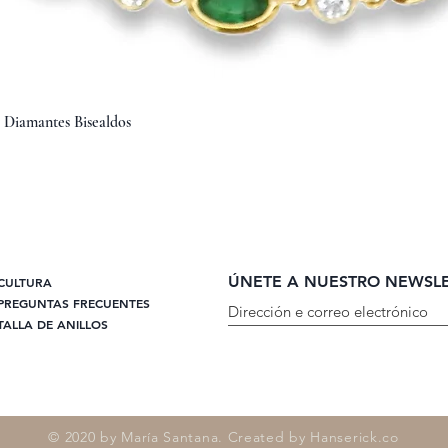
Vista rápida
y Diamantes Bisealdos
ÚNETE A NUESTRO NEWSL
CULTURA
PREGUNTAS FRECUENTES
TALLA DE ANILLOS
© 2020 by María Santana. Created by Hanserick.co