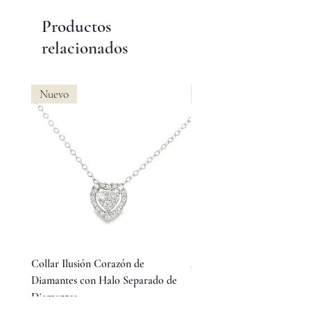
Productos
relacionados
Nuevo
Nuevo
Collar Ilusión Corazón de
Aretes Huggies de Diamant
Diamantes con Halo Separado de
Baguette en Medio y Diama
Diamantes
Redondos Laterales