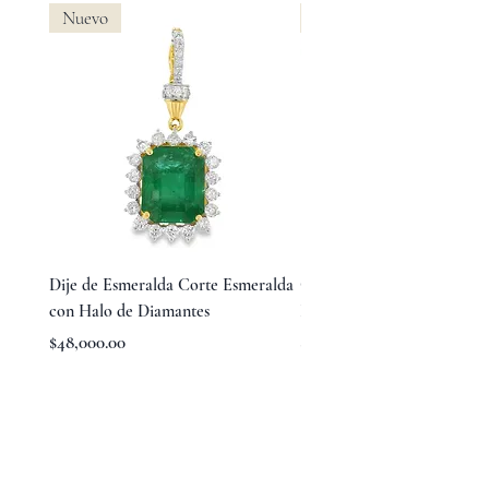
Nuevo
Nuevo
Dije de Esmeralda Corte Esmeralda
Collar Virgen de Guadalup
con Halo de Diamantes
Halo de Perlas
Precio
Precio
$48,000.00
$13,100.00
TÉRMINOS Y CONDICIONES
AVISO DE PRIVACIDAD