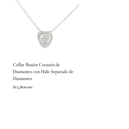
Collar Ilusión Corazón de
Aretes Huggies de Diamant
Diamantes con Halo Separado de
Baguette en Medio y Diama
Diamantes
Redondos Laterales
Precio
Precio
$15,800.00
$23,800.00
TÉRMINOS Y CONDICIONES
AVISO DE PRIVACIDAD
ACERCA DE