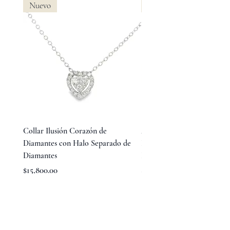
Nuevo
Nuevo
Collar Ilusión Corazón de
Aretes Huggies de Diamant
Diamantes con Halo Separado de
Baguette en Medio y Diama
Diamantes
Redondos Laterales
Precio
Precio
$15,800.00
$23,800.00
TÉRMINOS Y CONDICIONES
AVISO DE PRIVACIDAD