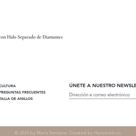
Vista rápida
 con Halo Separado de Diamantes
ÚNETE A NUESTRO NEWSL
CULTURA
PREGUNTAS FRECUENTES
TALLA DE ANILLOS
© 2020 by María Santana. Created by Hanserick.co