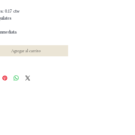
s: 0.17 ctw
uilates
inmediata
Agregar al carrito