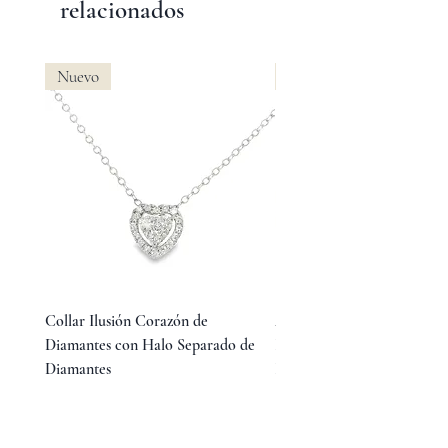
relacionados
Nuevo
Nuevo
Collar Ilusión Corazón de
Aretes Huggies de Diamant
Diamantes con Halo Separado de
Baguette en Medio y Diama
Diamantes
Redondos Laterales
Precio
Precio
$15,800.00
$23,800.00