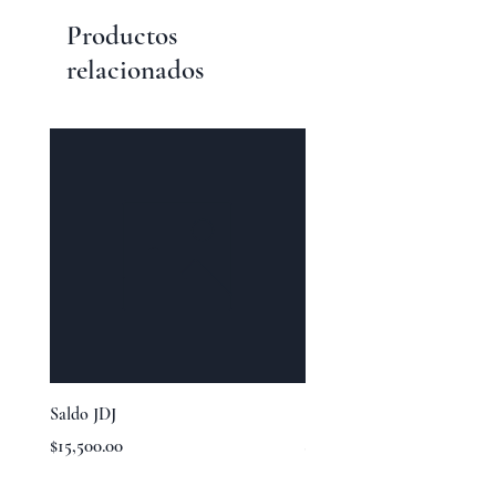
Productos
relacionados
Saldo JDJ
Saldo YS
Precio
Precio
$15,500.00
$5,150.00