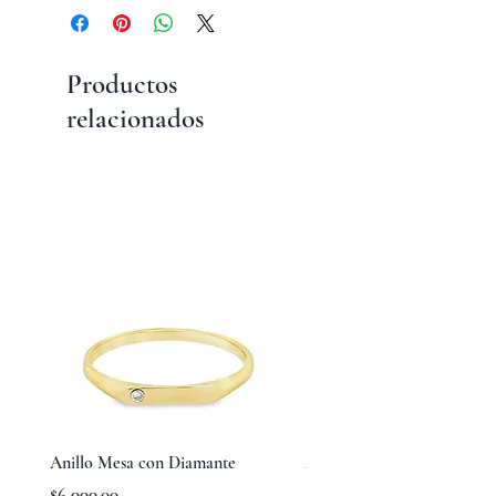
Productos
relacionados
Anillo Mesa con Diamante
Anillo Corazón
Precio
Precio
$6,000.00
$7,200.00