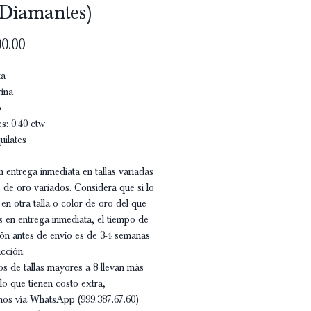
Diamantes)
Precio
0.00
ta
ina
o
s: 0.40 ctw
uilates
n entrega inmediata en tallas variadas
 de oro variados. Considera que si lo
en otra talla o color de oro del que
 en entrega inmediata, el tiempo de
ón antes de envío es de 3-4 semanas
cción.
os de tallas mayores a 8 llevan más
lo que tienen costo extra,
nos vía WhatsApp (999.387.67.60)