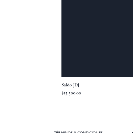
Saldo JDJ
Precio
$15,500.00
TÉRMINOS Y CONDICIONES