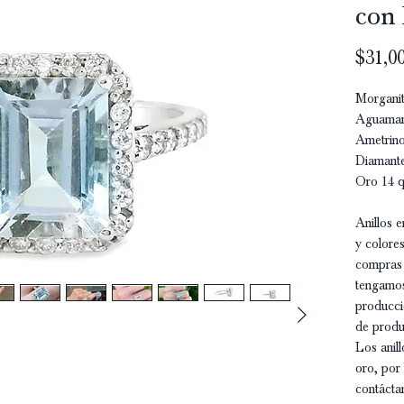
con 
$31,00
Morgani
Aguamar
Ametrin
Diamante
Oro 14 q
Anillos e
y colores
compras 
tengamos
producci
de produ
Los anill
oro, por 
contácta