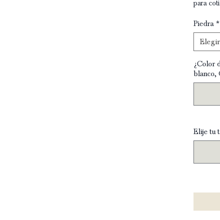
para coti
Piedra
*
Elegir
¿Color 
blanco,
Elije tu t