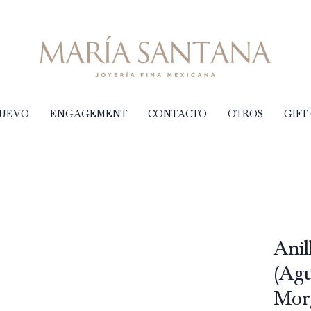
NUEVO
ENGAGEMENT
CONTACTO
OTROS
GIFT
Anil
(Ag
Morg