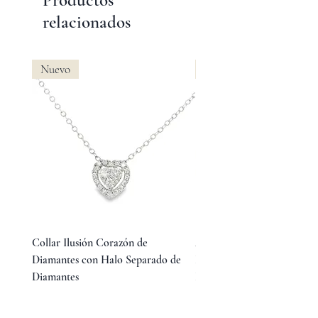
relacionados
Nuevo
Nuevo
Collar Ilusión Corazón de
Aretes Huggies de Diamant
Diamantes con Halo Separado de
Baguette en Medio y Diama
Diamantes
Redondos Laterales
Precio
Precio
$15,800.00
$23,800.00